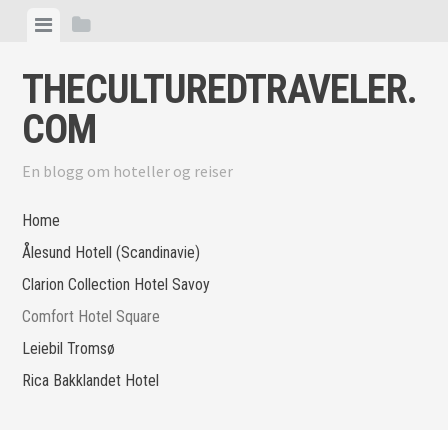
Skip
View
View
to
menu
sidebar
content
THECULTUREDTRAVELER.
COM
En blogg om hoteller og reiser
Home
Ålesund Hotell (Scandinavie)
Clarion Collection Hotel Savoy
Comfort Hotel Square
Leiebil Tromsø
Rica Bakklandet Hotel