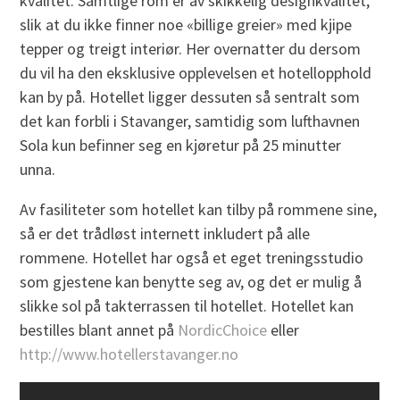
kvalitet. Samtlige rom er av skikkelig designkvalitet,
slik at du ikke finner noe «billige greier» med kjipe
tepper og treigt interiør. Her overnatter du dersom
du vil ha den eksklusive opplevelsen et hotellopphold
kan by på. Hotellet ligger dessuten så sentralt som
det kan forbli i Stavanger, samtidig som lufthavnen
Sola kun befinner seg en kjøretur på 25 minutter
unna.
Av fasiliteter som hotellet kan tilby på rommene sine,
så er det trådløst internett inkludert på alle
rommene. Hotellet har også et eget treningsstudio
som gjestene kan benytte seg av, og det er mulig å
slikke sol på takterrassen til hotellet. Hotellet kan
bestilles blant annet på
NordicChoice
eller
http://www.hotellerstavanger.no