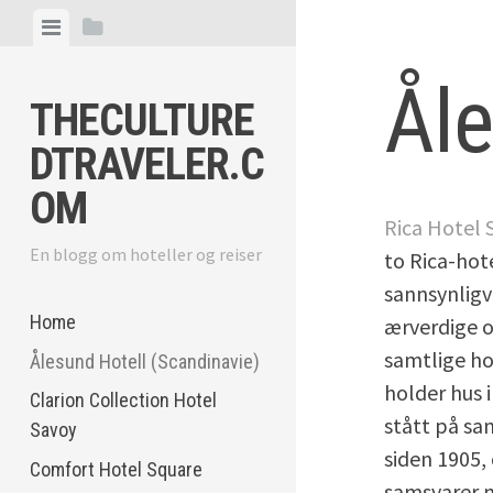
Skip
View
View
to
menu
sidebar
content
Åle
THECULTURE
DTRAVELER.C
OM
Rica Hotel 
En blogg om hoteller og reiser
to Rica-hot
sannsynligv
Home
ærverdige o
samtlige ho
Ålesund Hotell (Scandinavie)
holder hus 
Clarion Collection Hotel
stått på s
Savoy
siden 1905,
Comfort Hotel Square
samsvarer 