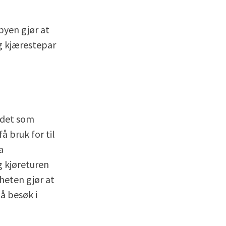
byen gjør at
og kjærestepar
d det som
å bruk for til
a
g kjøreturen
heten gjør at
å besøk i