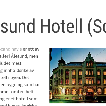
sund Hotell (S
Scandinavie
er ett av
eller i Ålesund, men
is det mest
g innholdsrike av
tell i byen. Det
i en bygning som har
amme tomten helt
 og er et hotell som
med byens ikoniske