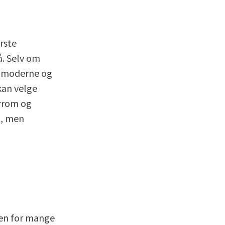
rste
å. Selv om
om moderne og
kan velge
rrom og
g, men
uten for mange