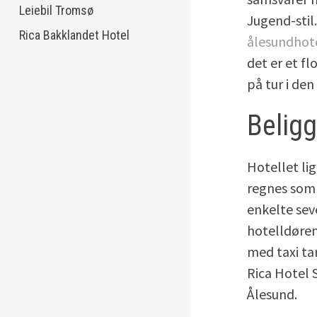
Leiebil Tromsø
Jugend-stil
Rica Bakklandet Hotel
ålesundhot
det er et f
på tur i de
Belig
Hotellet li
regnes som s
enkelte sev
hotelldøren
med taxi ta
Rica Hotel 
Ålesund.