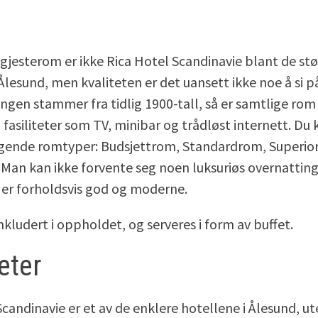
gjesterom er ikke Rica Hotel Scandinavie blant de stø
 Ålesund, men kvaliteten er det uansett ikke noe å si p
ngen stammer fra tidlig 1900-tall, så er samtlige r
 fasiliteter som TV, minibar og trådløst internett. Du 
gende romtyper: Budsjettrom, Standardrom, Superio
. Man kan ikke forvente seg noen luksuriøs overnattin
er forholdsvis god og moderne.
nkludert i oppholdet, og serveres i form av buffet.
teter
Scandinavie er et av de enklere hotellene i Ålesund, 