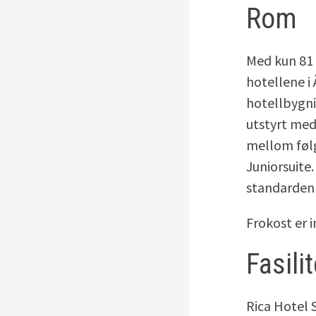
Rom
Med kun 81 
hotellene i
hotellbygni
utstyrt med
mellom føl
Juniorsuite
standarden 
Frokost er i
Fasili
Rica Hotel 