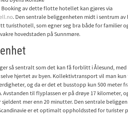
. Booking av dette flotte hotellet kan gjøres via
ell.no
. Den sentrale beliggenheten midt i sentrum av 
lott turisthotell, som egner seg bra både for familier 
n vakre hovedstaden på Sunnmøre.
genhet
gger så sentralt som det kan få forblitt i Ålesund, me
elve hjertet av byen. Kollektivtransport vil man kun f
erdigheter, og da er det et busstopp kun 500 meter fr
. Avstanden til flyplassen er på drøye 17 kilometer, o
r sjeldent mer enn 20 minutter. Den sentrale beliggen
Scandinavie er et optimalt oppholdssted for turister p